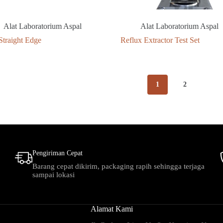
Alat Laboratorium Aspal
Alat Laboratorium Aspal
Straight Edge
Reflux Extractor Test Set
1
2
Pengiriman Cepat
Barang cepat dikirim, packaging rapih sehingga terjaga
sampai lokasi
Alamat Kami