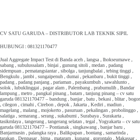
CV SATU GARUDA – DISTRIBUTOR LAB TEKNIK SIPIL
HUBUNGI : 081321170477
Jual Aggregate Impact Test di Banda aceh , langsa , lhokseumawe ,
sabang , subulussalam , binjai , gunung sitoli , medan , padang
sidempuan , pematangsiantar , sibolga , tanjungbalai , tebing tinggi ,
Bengkulu , jambi , sungaipenuh , dumai , pekanbaru , bukit tinggi ,
padang , padang panjang , pariaman , payakumbuh , sawahlunto ,
solok , lubuklinggai , pagar alam , Palembang , prabumulih , Bandar
lampung , metro , pangkal pinang , batam , tanjung pinang – cv satu
garuda 081321170477 – bandung , banjar , batu , bekasi , blitar , bogor
, cilegon , cimahi , Cirebon , depok , Jakarta , Kediri , madiun ,
magelang , malang , mojokerto , pasuruan , pekalingan , probolinggo ,
salatiga , semarang , serang , sukabumi , Surabaya , Surakarta ,
tasikmlaya , tangerang , tangerang selatan , tegal , Yogyakarta – cv satu
garuda 081321170477 – Pontianak , singkawang , banjar baru ,
Banjarmasin , palangka raya , Balikpapan , bontang , samarinda ,
tarakan , Denpasar , bima , mataram , kupang , gorontalo , Makassar ,